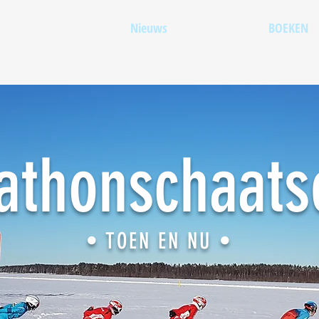
Nieuws
BOEKEN
athonschaatse
• TOEN EN NU •