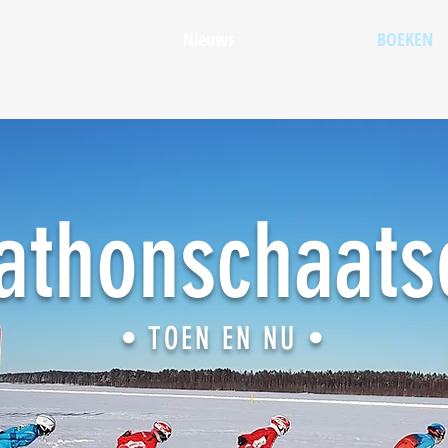
Nieuws
BOEKEN
athonschaatse
• TOEN EN NU •