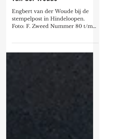
'97 Eeltje Visser, Hans van
der Wetering en Engbert
van der Woude
Engbert van der Woude bij de
stempelpost in Hindeloopen.
Foto: F. Zweed Nummer 80 t/m
78 in de Elfstedentocht 1997:
Eeltje Visser...