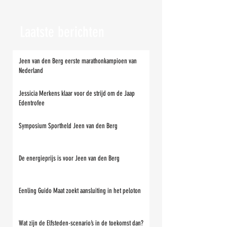
Laatste berichten
Jeen van den Berg eerste marathonkampioen van
Nederland
Jessicia Merkens klaar voor de strijd om de Jaap
Edentrofee
Symposium Sportheld Jeen van den Berg
De energieprijs is voor Jeen van den Berg
Eenling Guido Maat zoekt aansluiting in het peloton
Wat zijn de Elfsteden-scenario’s in de toekomst dan?