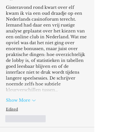
Gisteravond rond kwart over elf 
kwam ik via een oud draadje op een 
Nederlands casinoforum terecht. 
Iemand had daar een vrij rustige 
analyse geplaatst over het kiezen van 
een online club in Nederland. Wat me 
opviel was dat het niet ging over 
enorme bonussen, maar juist over 
praktische dingen: hoe overzichtelijk 
de lobby is, of statistieken in tabellen 
goed leesbaar blijven en of de 
interface niet te druk wordt tijdens 
langere speelsessies. De schrijver 
noemde zelfs hoe subtiele 
kleurverschillen tussen…
Show More
Edited
Like
Reply