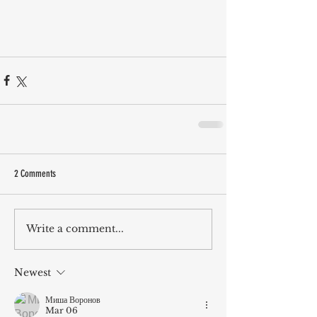
2 Comments
Write a comment...
Newest
Миша Воронов
Mar 06