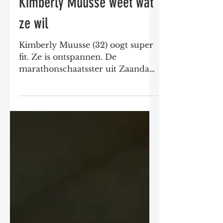
Kimberly Muusse weet wat
ze wil
Kimberly Muusse (32) oogt super
fit. Ze is ontspannen. De
marathonschaatsster uit Zaandam
is volop bezig met de
zomertraining. In de...