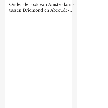
Marathonschaatsen
Tessa, Robin en Heidi Snoek
Onder de rook van Amsterdam -
tussen Driemond en Abcoude-
aan het riviertje de Gein ligt de
boerderij van de...