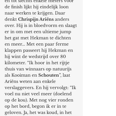
en tot slechts enkele meters voor 
de finish lijkt hij eindelijk loon 
naar werken te krijgen. Daar 
denkt 
Chrispijn Ariëns
 anders 
over. Hij is in bloedvorm en slaagt 
er in om met een ultieme jump 
het gat met Hekman te dichten 
en meer... Met een paar ferme 
klappen passeert hij Hekman en 
hij wint de wedstrijd over 80 
kilometer. “Ik hoor in het rijtje 
thuis van winnaars op natuurijs 
als Kooiman en 
Schouten
”, laat 
Ariëns weten aan enkele
verslaggevers. En hij vervolgt: “Ik 
voel nu niet veel meer (doelend 
op de kou). Met nog vier ronden 
op het bord, begon ik er in te 
geloven. Ja, het was koud, in het 