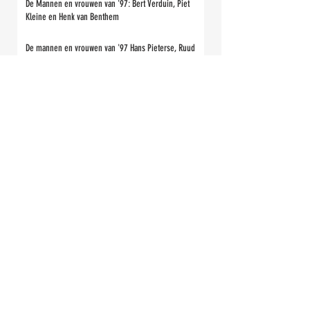
De Mannen en vrouwen van '97: Bert Verduin, Piet
Kleine en Henk van Benthem
De mannen en vrouwen van '97 Hans Pieterse, Ruud
Borst en Arnold Stam
De mannen en vrouwen van '97: Willem Poelstra
De mannen en vrouwen van 97: Henri Ruitenberg, Rob
van Meggelen en Fausto de Marreiros
De mannen en vrouwen van '97: Peter Baars, René
Ruitenberg en Jan Dirk Corts
De mannen en vrouwen van '97 Jan Eise Kromkamp,
Dick Zuidema, Rudi Groenendal
De mannen en vrouwen van '97 Jan Bakker, Ubbo
Kuper en Lammert Huitema