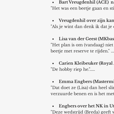
Bart Vreugdenhil (ACE)  n
"Het was een beetje gaan en stils
Vreugdenhil over zijn kan
"Als je wint dan denk ik dat je e
Lisa van der Geest (MKbasi
"Het plan is om (vandaag) niet
beetje met reserve te rijden." ...
Carien Kleibeuker (Royal
"De hobby riep he.".....
Emma Engbers (Mastermind
"Dat doet ze (Lisa) dan heel s
verzuurde benen en is het mete
Engbers over het NK in Ut
"Deze wedstrijd (Breda) geeft