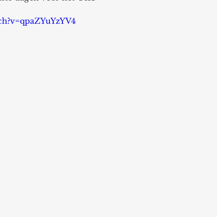
tch?v=qpaZYuYzYV4