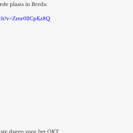
ede plaats in Breda: 
atch?v=Zmr02CpKz8Q
atste dagen voor het OKT