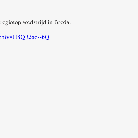
 regiotop wedstrijd in Breda: 
tch?v=H8QR5ae--6Q