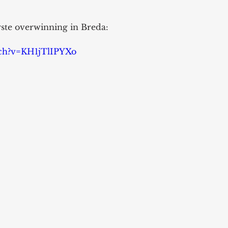
rste overwinning in Breda: 
tch?v=KH1jTlIPYXo