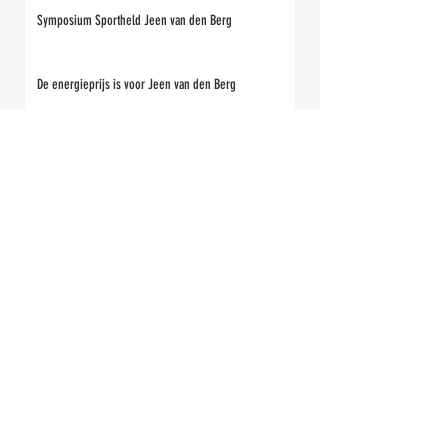
Symposium Sportheld Jeen van den Berg
De energieprijs is voor Jeen van den Berg
Eenling Guido Maat zoekt aansluiting in het peloton
Wat zijn de Elfsteden-scenario’s in de toekomst dan?
De mannen en vrouwen van '97 Henk Angenent en
Klasina Seinstra
De mannen en vrouwen van '97: Erik Hulzebosch
De Mannen en vrouwen van '97: Bert Verduin, Piet
Kleine en Henk van Benthem