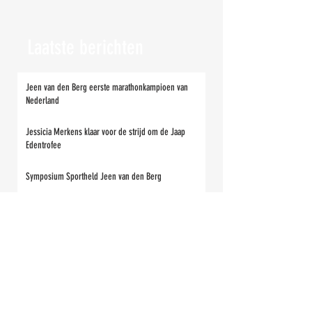
Laatste berichten
Jeen van den Berg eerste marathonkampioen van
Nederland
Jessicia Merkens klaar voor de strijd om de Jaap
Edentrofee
Symposium Sportheld Jeen van den Berg
De energieprijs is voor Jeen van den Berg
Eenling Guido Maat zoekt aansluiting in het peloton
Wat zijn de Elfsteden-scenario’s in de toekomst dan?