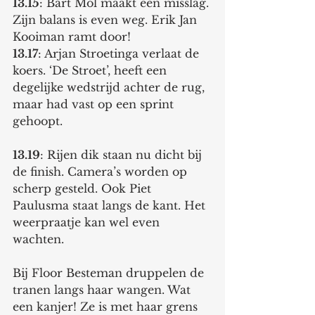
13.15
: Bart Mol maakt een misslag. 
Zijn balans is even weg. Erik Jan 
Kooiman ramt door! 
13.17
: Arjan Stroetinga verlaat de 
koers. ‘De Stroet’, heeft een 
degelijke wedstrijd achter de rug, 
maar had vast op een sprint 
gehoopt. 
13.19
: Rijen dik staan nu dicht bij 
de finish. Camera’s worden op 
scherp gesteld. Ook Piet 
Paulusma staat langs de kant. Het 
weerpraatje kan wel even 
wachten. 
Bij Floor Besteman druppelen de 
tranen langs haar wangen. Wat 
een kanjer! Ze is met haar grens 