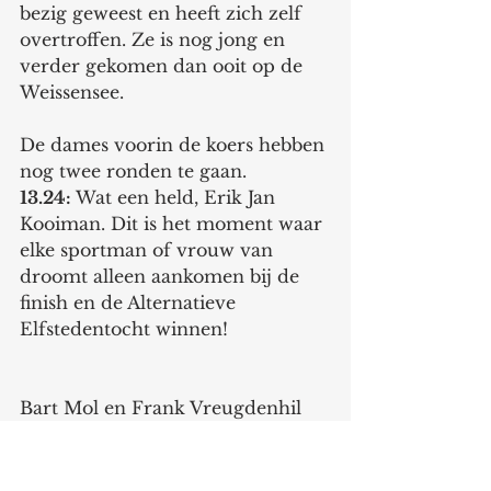
bezig geweest en heeft zich zelf 
overtroffen. Ze is nog jong en 
verder gekomen dan ooit op de 
Weissensee. 
De dames voorin de koers hebben 
nog twee ronden te gaan. 
13.24:
 Wat een held, Erik Jan 
Kooiman. Dit is het moment waar 
elke sportman of vrouw van 
droomt alleen aankomen bij de 
finish en de Alternatieve 
Elfstedentocht winnen! 
Bart Mol en Frank Vreugdenhil 
leveren ook een topprestatie net 
als de mannen die buiten de 
prijzen vallen. Een slagveld is het 