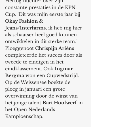
Hertog nuchter over zijn 
constante prestaties in de KPN 
Cup. ‘Dit was mijn eerste jaar bij 
Okay Fashion & 
Jeans/Interfarms,
 ik heb mij hier 
als schaatser heel goed kunnen 
ontwikkelen in dit sterke team.’ 
Ploeggenoot 
Chrispijn Ariëns 
completeerde het succes door als 
tweede te eindigen in het 
eindklassement. Ook 
Ingmar 
Bergma
 won een Cupwedstrijd. 
Op de Weissensee boekte de 
ploeg in januari een grote 
overwinning door de winst van 
het jonge talent 
Bart Hoolwerf
 in 
het Open Nederlands 
Kampioenschap.