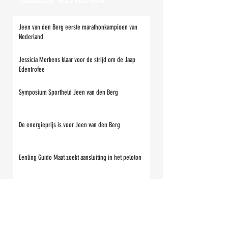
Jeen van den Berg eerste marathonkampioen van
Nederland
Jessicia Merkens klaar voor de strijd om de Jaap
Edentrofee
Symposium Sportheld Jeen van den Berg
De energieprijs is voor Jeen van den Berg
Eenling Guido Maat zoekt aansluiting in het peloton
Wat zijn de Elfsteden-scenario’s in de toekomst dan?
De mannen en vrouwen van '97 Henk Angenent en