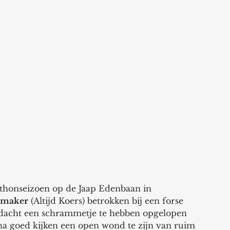
thonseizoen op de Jaap Edenbaan in 
emaker
 (Altijd Koers) betrokken bij een forse 
n dacht een schrammetje te hebben opgelopen 
na goed kijken een open wond te zijn van ruim 