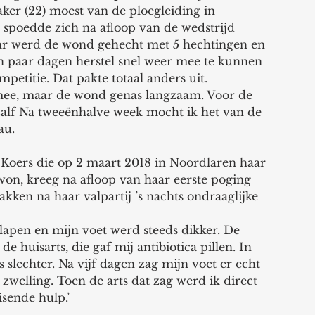
ker (22) moest van de ploegleiding in 
 spoedde zich na afloop van de wedstrijd 
aar werd de wond gehecht met 5 hechtingen en 
n paar dagen herstel snel weer mee te kunnen 
titie. Dat pakte totaal anders uit.
l mee, maar de wond genas langzaam. Voor de 
azalf Na tweeënhalve week mocht ik het van de 
au.
 Koers die op 2 maart 2018 in Noordlaren haar 
won, kreeg na afloop van haar eerste poging 
kken na haar valpartij ’s nachts ondraaglijke 
slapen en mijn voet werd steeds dikker. De 
 huisarts, die gaf mij antibiotica pillen. In 
s slechter. Na vijf dagen zag mijn voet er echt  
zwelling. Toen de arts dat zag werd ik direct 
sende hulp.’