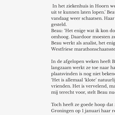
 In het ziekenhuis in Hoorn werd de wond open gemaakt om het vocht er 
uit te kunnen laten lopen.’ Beau
vandaag weer schaatsen. Haar
gesteld.
Beau: ‘Het enige wat ik kon d
omhoog. Daardoor moesten ze h
Beau werkt als analist, het eni
Westfriese marathonschaatsste
In de afgelopen weken heeft B
langzaam werkt ze toe naar ha
plaatsvinden is nog niet beken
‘Het is allemaal ‘klote’ natuurl
vrienden. Het is vervelend, ma
mij terecht voor, stelt Beau nu
Toch heeft ze goede hoop dat
Groningen op 1 januari haar re