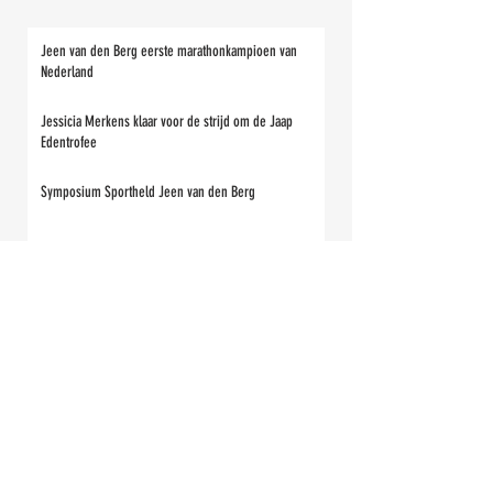
Jeen van den Berg eerste marathonkampioen van
Nederland
Jessicia Merkens klaar voor de strijd om de Jaap
Edentrofee
Symposium Sportheld Jeen van den Berg
De energieprijs is voor Jeen van den Berg
Eenling Guido Maat zoekt aansluiting in het peloton
Wat zijn de Elfsteden-scenario’s in de toekomst dan?
De mannen en vrouwen van '97 Henk Angenent en