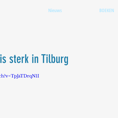
Nieuws
BOEKEN
is sterk in Tilburg
tch?v=TpJaTDrqN1I