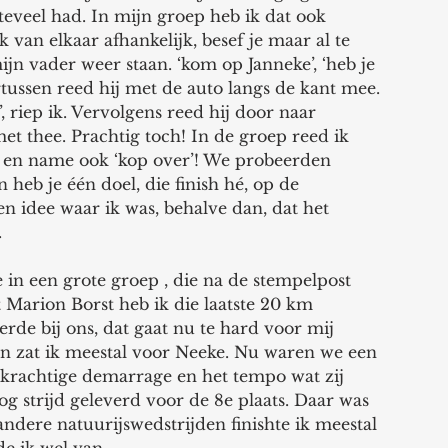
 teveel had. In mijn groep heb ik dat ook 
k van elkaar afhankelijk, besef je maar al te 
ijn vader weer staan. ‘kom op Janneke’, ‘heb je 
rtussen reed hij met de auto langs de kant mee. 
 riep ik. Vervolgens reed hij door naar 
et thee. Prachtig toch! In de groep reed ik 
en name ook ‘kop over’! We probeerden 
heb je één doel, die finish hé, op de 
en idee waar ik was, behalve dan, dat het 
 
n een grote groep , die na de stempelpost 
t Marion Borst heb ik die laatste 20 km 
de bij ons, dat gaat nu te hard voor mij 
den zat ik meestal voor Neeke. Nu waren we een 
e krachtige demarrage en het tempo wat zij 
g strijd geleverd voor de 8e plaats. Daar was 
 andere natuurijswedstrijden finishte ik meestal 