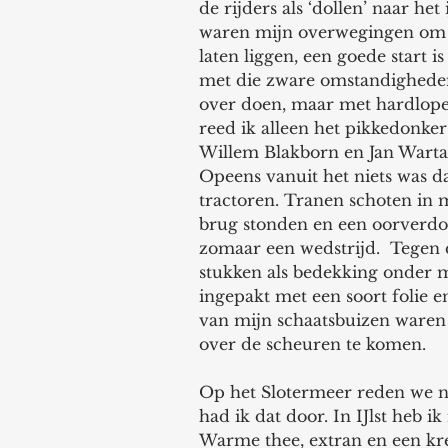
de rijders als ‘dollen’ naar het 
waren mijn overwegingen om ru
laten liggen, een goede start is
met die zware omstandigheden, z
over doen, maar met hardlopen 
reed ik alleen het pikkedonke
Willem Blakborn en Jan Warta 
Opeens vanuit het niets was d
tractoren. Tranen schoten in 
brug stonden en een oorverdove
zomaar een wedstrijd.  Tegen
stukken als bedekking onder m
ingepakt met een soort folie 
van mijn schaatsbuizen waren
over de scheuren te komen.
Op het Slotermeer reden we n
had ik dat door. In IJlst heb i
Warme thee, extran en een kre