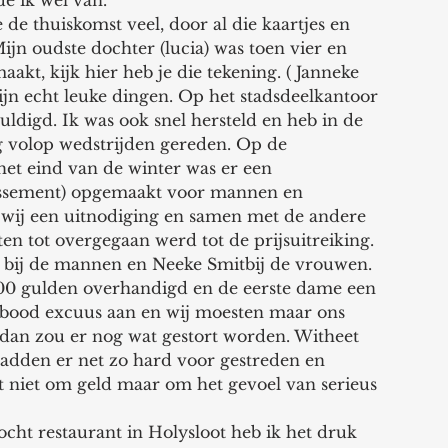
de ik wel van. 
e thuiskomst veel, door al die kaartjes en 
jn oudste dochter (lucia) was toen vier en 
akt, kijk hier heb je die tekening. ( Janneke 
zijn echt leuke dingen. Op het stadsdeelkantoor 
ldigd. Ik was ook snel hersteld en heb in de 
g volop wedstrijden gereden. Op de 
het eind van de winter was er een 
assement) opgemaakt voor mannen en 
wij een uitnodiging en samen met de andere 
eten tot overgegaan werd tot de prijsuitreiking. 
 bij de mannen en Neeke Smitbij de vrouwen. 
.000 gulden overhandigd en de eerste dame een 
 bood excuus aan en wij moesten maar ons 
n zou er nog wat gestort worden. Witheet 
hadden er net zo hard voor gestreden en 
t niet om geld maar om het gevoel van serieus 
cht restaurant in Holysloot heb ik het druk 