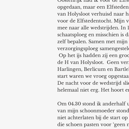
Oostenrijk had ik voor de Elfs
opgedaan, maar een Elfstedent
van Holysloot verhuisd naar h
voor de Elfstedentocht. Mijn v
mee naar alle wedstrijden. In 
schaatsploeg en misschien is d
zelf bepalen. Samen met mijn
verzorgingsploeg samengesteld
 Op het ijs hadden zij een groot bord in de handen, met daarop geschilderd 
de H van Holysloot.  Geen verzo
Harlingen, Berlicum en Bartle
start waren we vroeg opgesta
De nacht voor de wedstrijd slie
helemaal niet erg. Het hoort er
Om 04.30 stond ik anderhalf u
van mijn schoonmoeder stond i
niet achterlaten bij de start op
die schoen pasten voor ‘geen m