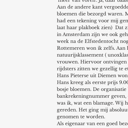
‘meer van voren’. Ja, daar baal
Aan de andere kant vergoedde d
bloemen die bezorgd waren. Mi
had een tekening voor mij gema
laat haar plakboek zien)  Dat 
in Amsterdam zijn we ook gehu
week na de Elfstedentocht no
Rottemeren won ik zelfs. Aan 
natuurijsklassement ( unoxkl
vrouwen. Hiervoor ontvingen 
rijdsters zitten we gezellig te 
Hans Pieterse uit Diemen won
Hans kreeg als eerste prijs 9
bosje bloemen. De organisatie
bankrekeningnummer geven, da
was ik, wat een blamage. Wij 
gereden. Het ging mij absoluu
genomen te worden. 
Als eigenaar van een goed bezo