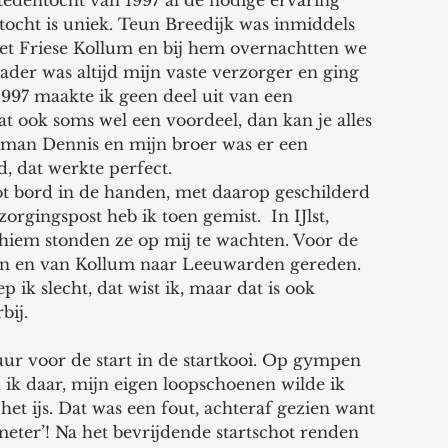
tedentocht van 1997 al de nodige ervaring 
ocht is uniek. Teun Breedijk was inmiddels 
et Friese Kollum en bij hem overnachtten we 
ader was altijd mijn vaste verzorger en ging 
1997 maakte ik geen deel uit van een 
at ook soms wel een voordeel, dan kan je alles 
 man Dennis en mijn broer was er een 
, dat werkte perfect.
rgingspost heb ik toen gemist.  In IJlst, 
hiem stonden ze op mij te wachten. Voor de 
an en van Kollum naar Leeuwarden gereden. 
p ik slecht, dat wist ik, maar dat is ook 
bij. 
ur voor de start in de startkooi. Op gympen 
k daar, mijn eigen loopschoenen wilde ik 
 het ijs. Dat was een fout, achteraf gezien want 
eter’! Na het bevrijdende startschot renden 