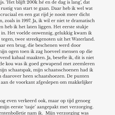
ijs. ‘Het blijft 200k hé en de dag is lang’, dat 
stig van start te gaan. Daar heb ik wel wat 
 cruciaal en een gat rijd je nooit meer dicht 
oals in 1997. Ja, ik wil er niet te dramatisch 
heb ik het laten liggen. Het eerste stukje 
r in. Het voelde onwennig, gelukkig kwam ik 
tegen, twee streekgenoten uit het Waterland. 
aar een brug, die beschenen werd door 
mijn ogen toen ik zag hoeveel mensen op die 
nd kabaal maakten. Ja, besefte ik, dit is niet 
 de kou was ik goed gewapend met zeemleren 
ijn schaatspak, mijn schaatsschoenen had ik 
en daarover heen schaatshoezen. De punten 
 aan de voorkant afgeslepen om makkelijker 
og even verkeerd ook, maar op tijd genoeg 
k mijn eerste ‘tasje’ aangepakt met verzorging. 
ntenbolletje nam ik.  Mijn verzorging was 