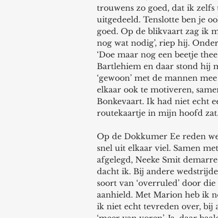
trouwens zo goed, dat ik zelfs
uitgedeeld. Tenslotte ben je oo
goed. Op de blikvaart zag ik m
nog wat nodig’, riep hij. Onde
‘Doe maar nog een beetje thee’,
Bartlehiem en daar stond hij m
‘gewoon’ met de mannen mee 
elkaar ook te motiveren, samen 
Bonkevaart. Ik had niet echt e
routekaartje in mijn hoofd zat.
Op de Dokkumer Ee reden we i
snel uit elkaar viel. Samen me
afgelegd, Neeke Smit demarreer
dacht ik. Bij andere wedstrij
soort van ‘overruled’ door di
aanhield. Met Marion heb ik no
ik niet echt tevreden over, bij