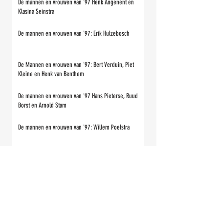
De mannen en vrouwen van '97 Henk Angenent en
Klasina Seinstra
De mannen en vrouwen van '97: Erik Hulzebosch
De Mannen en vrouwen van '97: Bert Verduin, Piet
Kleine en Henk van Benthem
De mannen en vrouwen van '97 Hans Pieterse, Ruud
Borst en Arnold Stam
De mannen en vrouwen van '97: Willem Poelstra
De mannen en vrouwen van 97: Henri Ruitenberg, Rob
van Meggelen en Fausto de Marreiros
De mannen en vrouwen van '97: Peter Baars, René
Ruitenberg en Jan Dirk Corts