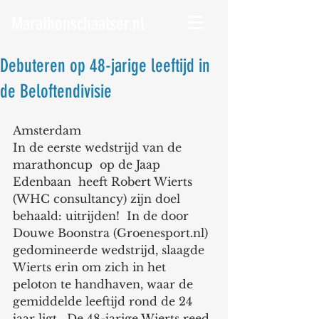
Marathonschaatser.nl
Debuteren op 48-jarige leeftijd in
de Beloftendivisie
Amsterdam 
In de eerste wedstrijd van de 
marathoncup  op de Jaap 
Edenbaan  heeft Robert Wierts 
(WHC consultancy) zijn doel 
behaald: uitrijden!  In de door 
Douwe Boonstra (Groenesport.nl) 
gedomineerde wedstrijd, slaagde 
Wierts erin om zich in het 
peloton te handhaven, waar de 
gemiddelde leeftijd rond de 24 
jaar ligt.  De 48-jarige Wierts reed 