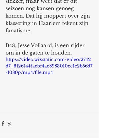
stekker, maar weet dat er dit 
seizoen nog kansen genoeg 
komen. Dat hij moppert over zijn 
klassering in Haarlem tekent zijn 
fanatisme. 
B48, Jesse Vollaard, is een rijder 
om in de gaten te houden.
https://video.wixstatic.com/video/2742
d7_6126144facbf4ae8983010cc1e2b5657
/1080p/mp4/file.mp4