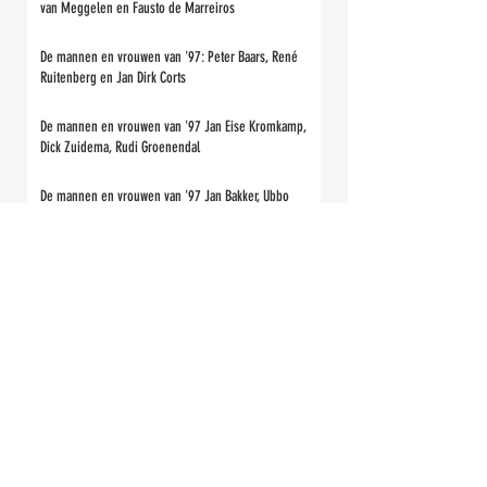
van Meggelen en Fausto de Marreiros
De mannen en vrouwen van '97: Peter Baars, René
Ruitenberg en Jan Dirk Corts
De mannen en vrouwen van '97 Jan Eise Kromkamp,
Dick Zuidema, Rudi Groenendal
De mannen en vrouwen van '97 Jan Bakker, Ubbo
Kuper en Lammert Huitema
De mannen en vrouwen van '97 Yoeri Lissenberg,
Bram Sikma en Bertjan van der Veen
De mannen en vrouwen van '97 Arnold Gaasenbeek,
Rein Jonker en Lauri Paalasmaa
De mannen en vrouwen van '97: Bart Veldkamp, Jacob
Zwart en René Vergeer.
Anneke Bleeker 1942-2021